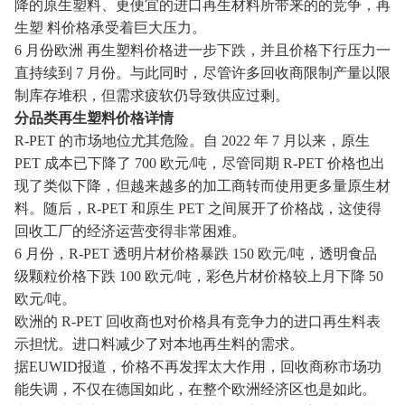
降的原生塑料、更便宜的进口再生材料所带来的的竞争，再
生塑 料价格承受着巨大压力。
6 月份欧洲 再生塑料价格进一步下跌，并且价格下行压力一
直持续到
7 月份。与此同时，尽管许多回收商限制产量以限
制库存堆积，但需求疲软仍导致供应过剩。
分品类再生塑料价格详情
R-PET 的市场地位尤其危险。自
2022 年 7 月以来，原生
PET 成本已下降了 700 欧元/吨，尽管同期 R-PET 价格也出
现了类似下降，但越来越多的加工商转而使用更多量原生材
料。随后，R-PET 和原生 PET 之间展开了价格战，这使得
回收工厂的经济运营变得非常困难。
6 月份，
R-PET 透明片材价格暴跌 150 欧元/吨，透明食品
级颗粒价格下跌 100 欧元/吨，彩色片材价格较上月下降 50
欧元/吨。
欧洲的
R-PET 回收商也对价格具有竞争力的进口再生料表
示担忧。进口料减少了对本地再生料的需求。
据
EUWID报道，价格不再发挥太大作用，回收商称市场功
能失调，不仅在德国如此，在整个欧洲经济区也是如此。